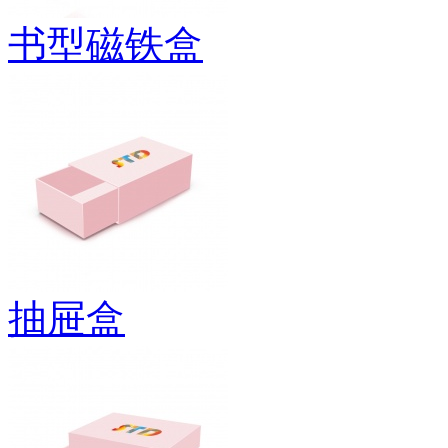
书型磁铁盒
抽屉盒