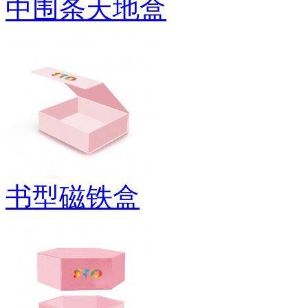
中围条天地盒
书型磁铁盒