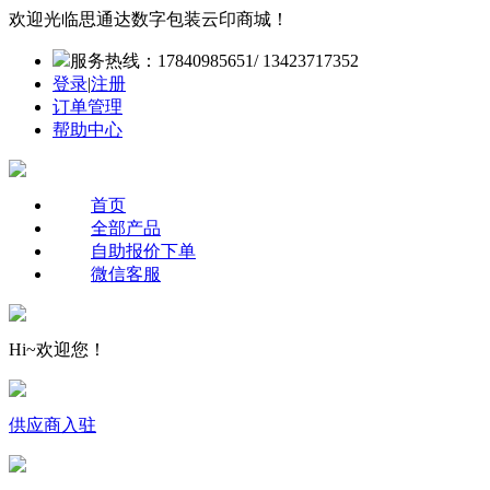
欢迎光临思通达数字包装云印商城！
服务热线：17840985651/ 13423717352
登录
|
注册
订单管理
帮助中心
首页
全部产品
自助报价下单
微信客服
Hi~欢迎您！
供应商入驻